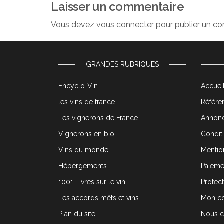
Laisser un commentaire
Vous devez
vous connecter
pour publier un c
GRANDES RUBRIQUES
Encyclo-Vin
Accueil
les vins de france
Référen
Les vignerons de France
Annonc
Vignerons en bio
Condit
Vins du monde
Mentio
Hébergements
Paieme
1001 Livres sur le vin
Protec
Les accords mêts et vins
Mon c
Plan du site
Nous c