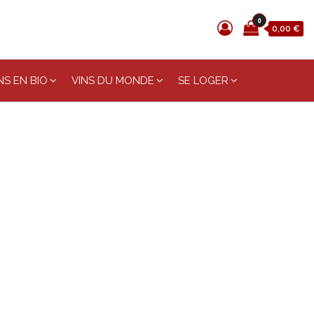
0
0,00 €
S EN BIO
VINS DU MONDE
SE LOGER