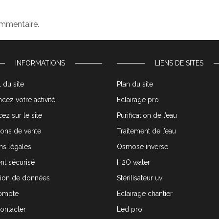
ommentaire.
INFORMATIONS
LIENS DE SITES
 du site
Plan du site
cez votre activité
Eclairage pro
ez sur le site
Purification de l’eau
ions de vente
Traitement de l’eau
ns légales
Osmose inverse
nt sécurisé
H2O water
tion de données
Stérilisateur uv
ompte
Eclairage chantier
ontacter
Led pro