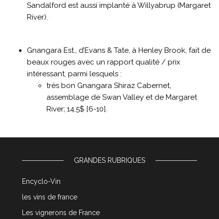
Sandalford est aussi implanté à Willyabrup (Margaret
River).
Gnangara Est., d’Evans & Tate, à Henley Brook, fait de
beaux rouges avec un rapport qualité / prix
intéressant, parmi lesquels :
très bon Gnangara Shiraz Cabernet,
assemblage de Swan Valley et de Margaret
River; 14,5$ [6-10].
GRANDES RUBRIQUES
Encyclo-Vin
les vins de france
Les vignerons de France