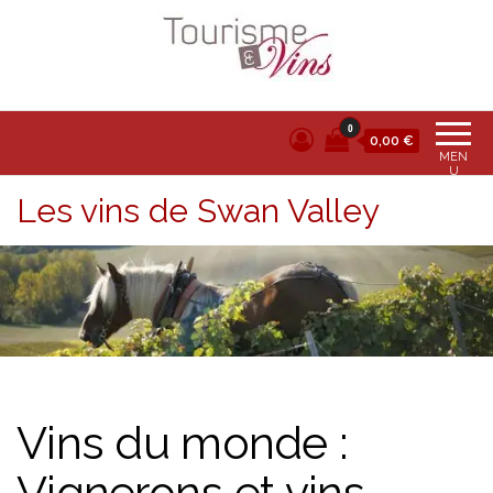
Tourisme et vins
0
0,00 €
MEN
U
Les vins de Swan Valley
Vins du monde :
Vignerons et vins