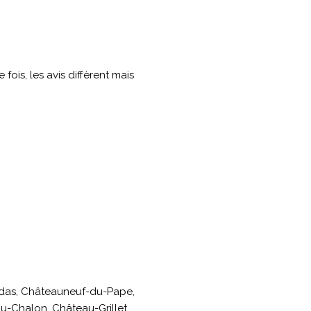
is, les avis diffèrent mais
ondas, Châteauneuf-du-Pape,
u-Chalon, Château-Grillet,