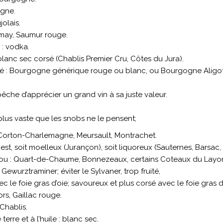
agne.
olais.
may, Saumur rouge.
: vodka.
blanc sec corsé (Chablis Premier Cru, Côtes du Jura).
lé : Bourgogne générique rouge ou blanc, ou Bourgogne Aligoté
êche d’apprécier un grand vin à sa juste valeur.
lus vaste que les snobs ne le pensent;
: Corton-Charlemagne, Meursault, Montrachet.
t, soit moelleux (Jurançon), soit liquoreux (Sauternes, Barsac,
jou : Quart-de-Chaume, Bonnezeaux, certains Coteaux du Layo
, Gewurztraminer; éviter le Sylvaner, trop fruité,
ec le foie gras d’oie; savoureux et plus corsé avec le foie gras 
rs, Gaillac rouge.
Chablis.
rre et à l’huile : blanc sec.