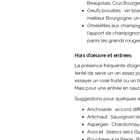
Beaujolais, Crus Bourg
Oeufs brouillés : vin bla
meilleur Bourgogne; un M
Omelettes aux champign
l’apport de champignons
parmi les grands rouges
Hors d’oeuvre et entrées
La présence fréquente d’oignon
tenté de servir un vin assez pu
essayer un rosé fruité ou un 
Mais pour une entrée en sauce
Suggestions pour quelques en
Anchoiade : accord diff
Artichaut : Sauvignon lé
Asperges : Chardonnay,
Avocat : blancs secs (
Bouchées à la Reine : 