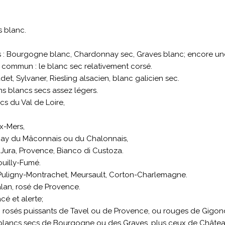
s blanc.
 : Bourgogne blanc, Chardonnay sec, Graves blanc; encore une fo
 commun : le blanc sec relativement corsé.
det, Sylvaner, Riesling alsacien, blanc galicien sec.
ins blancs secs assez légers.
cs du Val de Loire,
x-Mers,
nay du Mâconnais ou du Chalonnais,
 Jura, Provence, Bianco di Custoza.
ouilly-Fumé.
 Puligny-Montrachet, Meursault, Corton-Charlemagne.
lan, rosé de Provence.
cé et alerte;
 : rosés puissants de Tavel ou de Provence, ou rouges de Gig
s blancs secs de Bourgogne ou des Graves, plus ceux de Châtea