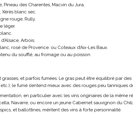
e, Pineau des Charentes, Macvin du Jura.
 Xérès blanc sec.
gne rouge, Rully.
e léger.
 blanc.
 d’Alsace, Arbois.
 blanc, rosé de Provence. ou Coteaux d’Aix-Les Baux.
ontenu du soufflé, au fromage ou au poisson.
 grasses, et parfois fumées. Le gras peut être équilibré par de
 etc.); le fumé s’entend mieux avec des rouges peu tanniques 
imentation, en particulier avec les vins originaires de la même r
icella, Navarre, ou encore un jeune Cabernet sauvignon du Chili
spics, et ballottines, méritent des vins à forte personnalité.