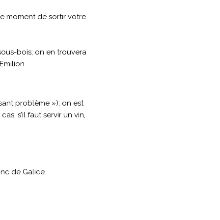
t le moment de sortir votre
ous-bois; on en trouvera
Emilion.
osant problème »); on est
s, s’il faut servir un vin,
anc de Galice.