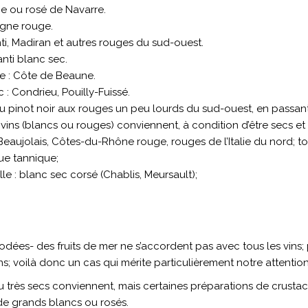
ge ou rosé de Navarre.
gne rouge.
i, Madiran et autres rouges du sud-ouest.
nti blanc sec.
 : Côte de Beaune.
: Condrieu, Pouilly-Fuissé.
t du pinot noir aux rouges un peu lourds du sud-ouest, en passan
ins (blancs ou rouges) conviennent, à condition d’être secs et 
 Beaujolais, Côtes-du-Rhône rouge, rouges de l’Italie du nord; 
que tannique;
lle : blanc sec corsé (Chablis, Meursault);
odées- des fruits de mer ne s’accordent pas avec tous les vins; 
ns; voilà donc un cas qui mérite particulièrement notre attention
u très secs conviennent, mais certaines préparations de crustacé
 de grands blancs ou rosés.