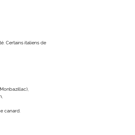
. Certains italiens de
 Monbazillac),
n,
de canard.