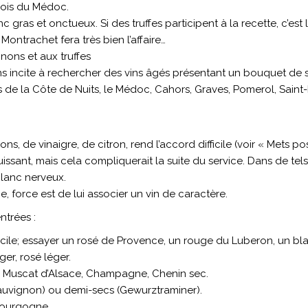
eois du Médoc.
nc gras et onctueux. Si des truffes participent à la recette, c’es
ontrachet fera très bien l’affaire…
ons et aux truffes
 incite à rechercher des vins âgés présentant un bouquet de s
 de la Côte de Nuits, le Médoc, Cahors, Graves, Pomerol, Saint-
s, de vinaigre, de citron, rend l’accord difficile (voir « Mets p
issant, mais cela compliquerait la suite du service. Dans de tels ca
blanc nerveux.
, force est de lui associer un vin de caractère.
trées :
icile; essayer un rosé de Provence, un rouge du Luberon, un bl
ger, rosé léger.
 Muscat d’Alsace, Champagne, Chenin sec.
Sauvignon) ou demi-secs (Gewurztraminer).
Bourgogne.