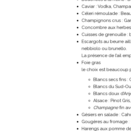
Caviar : Vodka, Champ
Céleri rémoulade : Beauj
Champignons crus : Ga
Concombre aux herbes 
Cuisses de grenouille : 
Escargots au beurre ail
nebbiolo ou brunello.
La présence de l’ail emp
Foie gras
le choix est beaucoup p
Blancs secs fins 
Blancs du Sud-Oues
Blancs doux d’An
Alsace : Pinot Gris
Champagne
fin av
Gésiers en salade : Caho
Gougères au fromage : 
Harengs aux pomme de te