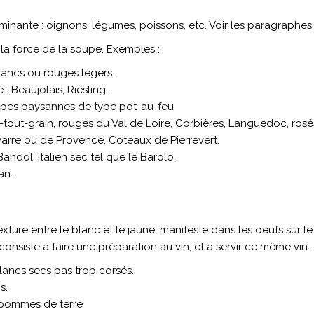
inante : oignons, légumes, poissons, etc. Voir les paragraphe
 la force de la soupe. Exemples :
blancs ou rouges légers.
: Beaujolais, Riesling.
oupes paysannes de type pot-au-feu
-tout-grain, rouges du Val de Loire, Corbières, Languedoc, ros
arre ou de Provence, Coteaux de Pierrevert.
andol, italien sec tel que le Barolo.
an.
xture entre le blanc et le jaune, manifeste dans les oeufs sur le
onsiste à faire une préparation au vin, et à servir ce même vin.
blancs secs pas trop corsés.
s.
x pommes de terre