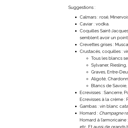
Suggestions :
Calmars : rosé, Minervoi
Caviar : vodka.
Coquilles Saint-Jacques
semblent avoir un point
Crevettes grises : Musca
Crustacés, coquilles : v
Tous les blancs se
Sylvaner, Riesling,
Graves, Entre-Deu
Aligoté, Chardon
Blancs de Savoie,
Ecrevisses : Sancerre, P
Ecrevisses à la crème :
Gambas : vin blanc cata
Homard :
Champagne
ra
Homard à l’armoricaine
etc. Et aussi de grand