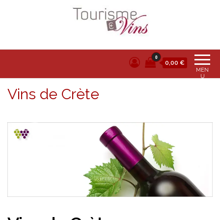
Tourisme et vins
0
0,00 €
MEN
U
Vins de Crète