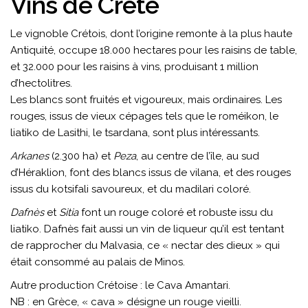
Vins de Crète
Le vignoble Crétois, dont l’origine remonte à la plus haute
Antiquité, occupe 18.000 hectares pour les raisins de table,
et 32.000 pour les raisins à vins, produisant 1 million
d’hectolitres.
Les blancs sont fruités et vigoureux, mais ordinaires. Les
rouges, issus de vieux cépages tels que le roméikon, le
liatiko de Lasithi, le tsardana, sont plus intéressants.
Arkanes
(2.300 ha) et
Peza
, au centre de l’île, au sud
d’Héraklion, font des blancs issus de vilana, et des rouges
issus du kotsifali savoureux, et du madilari coloré.
Dafnès
et
Sitia
font un rouge coloré et robuste issu du
liatiko. Dafnès fait aussi un vin de liqueur qu’il est tentant
de rapprocher du Malvasia, ce « nectar des dieux » qui
était consommé au palais de Minos.
Autre production Crétoise : le Cava Amantari.
NB : en Grèce, « cava » désigne un rouge vieilli.