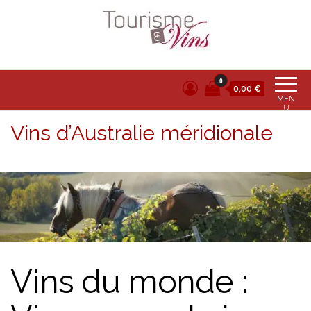
Tourisme et vins
0
0,00 €
MEN
U
Vins d’Australie méridionale
Vins du monde :