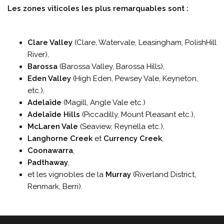
Les zones viticoles les plus remarquables sont :
Clare Valley
(Clare, Watervale, Leasingham, PolishHill
River),
Barossa
(Barossa Valley, Barossa Hills),
Eden Valley
(High Eden, Pewsey Vale, Keyneton,
etc.),
Adelaïde
(Magill, Angle Vale etc.)
Adelaïde Hills
(Piccadilly, Mount Pleasant etc.),
McLaren Vale
(Seaview, Reynella etc.),
Langhorne Creek
et
Currency Creek
,
Coonawarra
,
Padthaway
,
et les vignobles de la
Murray
(Riverland District,
Renmark, Berri).