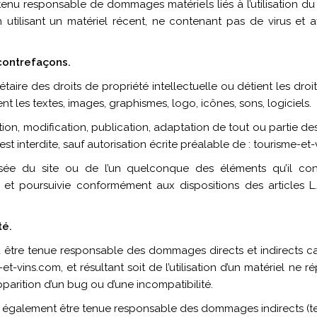
tenu responsable de dommages matériels liés à l’utilisation du sit
 utilisant un matériel récent, ne contenant pas de virus et 
 contrefaçons.
taire des droits de propriété intellectuelle ou détient les droi
nt les textes, images, graphismes, logo, icônes, sons, logiciels.
ion, modification, publication, adaptation de tout ou partie des
est interdite, sauf autorisation écrite préalable de : tourisme-et
isée du site ou de l’un quelconque des éléments qu’il co
n et poursuivie conformément aux dispositions des articles 
té.
être tenue responsable des dommages directs et indirects causé
-et-vins.com, et résultant soit de l’utilisation d’un matériel ne
apparition d’un bug ou d’une incompatibilité.
 également être tenue responsable des dommages indirects (te