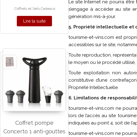
Le site Internet ne pourra être 
Coffrets et Sets Cadeaux
s’engage à accéder au site en
génération mis-à-jour.
Lire la suite
5. Propriété intellectuelle et
tourisme-et-vins.com est proprié
accessibles sur le site, notamme
Toute reproduction, représentat
le moyen ou le procédé utilisé, 
Toute exploitation non autor
constitutive d’une contrefaço
Propriété Intellectuelle.
6. Limitations de responsabili
tourisme-et-vins.com ne pourra 
lors de l’accès au site tourisme
Coffret pompe
indiquées au point 4, soit de l’
Concerto 1 anti-gouttes
tourisme-et-vins.com ne pourra