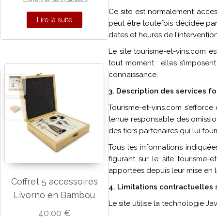
Ce site est normalement access
Lire la suite
peut être toutefois décidée par
dates et heures de l’intervention
Le site tourisme-et-vins.com e
tout moment : elles s’imposent n
connaissance.
3. Description des services fo
Tourisme-et-vins.com s’efforce d
tenue responsable des omissions
des tiers partenaires qui lui fou
Tous les informations indiquées
figurant sur le site tourisme-
apportées depuis leur mise en l
Coffret 5 accessoires
4. Limitations contractuelles
Livorno en Bambou
Le site utilise la technologie Ja
40,00
€