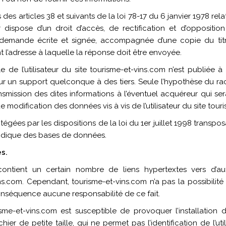
s articles 38 et suivants de la loi 78-17 du 6 janvier 1978 relati
eur dispose d’un droit d’accès, de rectification et d’opposit
demande écrite et signée, accompagnée d’une copie du titre
ant l’adresse à laquelle la réponse doit être envoyée.
de l’utilisateur du site tourisme-et-vins.com n’est publiée à l’
r un support quelconque à des tiers. Seule l’hypothèse du ra
ansmission des dites informations à l’éventuel acquéreur qui s
 modification des données vis à vis de l’utilisateur du site tour
gées par les dispositions de la loi du 1er juillet 1998 transpos
uridique des bases de données.
es.
 contient un certain nombre de liens hypertextes vers d’au
ins.com. Cependant, tourisme-et-vins.com n’a pas la possibilité 
 conséquence aucune responsabilité de ce fait.
isme-et-vins.com est susceptible de provoquer l’installation d
ichier de petite taille, qui ne permet pas l’identification de l’ut