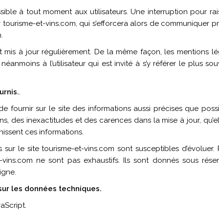
ible à tout moment aux utilisateurs. Une interruption pour r
 tourisme-et-vins.com, qui s’efforcera alors de communiquer pr
.
st mis à jour régulièrement. De la même façon, les mentions l
éanmoins à l’utilisateur qui est invité à s’y référer le plus so
urnis.
.
e fournir sur le site des informations aussi précises que possib
, des inexactitudes et des carences dans la mise à jour, qu’ell
rnissent ces informations.
 sur le site tourisme-et-vins.com sont susceptibles d’évoluer. 
et-vins.com ne sont pas exhaustifs. Ils sont donnés sous rés
igne.
 sur les données techniques.
vaScript.