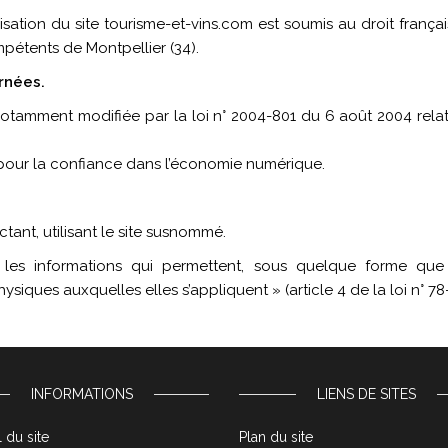
ilisation du site tourisme-et-vins.com est soumis au droit français.
mpétents de Montpellier (34).
ernées.
notamment modifiée par la loi n° 2004-801 du 6 août 2004 relativ
 pour la confiance dans l’économie numérique.
ctant, utilisant le site susnommé.
« les informations qui permettent, sous quelque forme que
ysiques auxquelles elles s’appliquent » (article 4 de la loi n° 78
INFORMATIONS
LIENS DE SITES
 du site
Plan du site