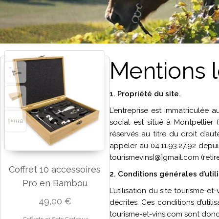
Mentions 
1. Propriété du site.
L’entreprise est immatriculée
social est situé à Montpellier
réservés au titre du droit d’au
appeler au 04.11.93.27.92 depui
tourismevins[@]gmail.com (retire
Coffret 10 accessoires
2
. Conditions générales d’util
Pro en Bambou
L’utilisation du site tourisme-e
49,00
€
décrites. Ces conditions d’util
tourisme-et-vins.com sont donc 
Coffrets et Sets Cadeaux