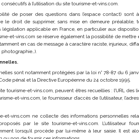
nsécutifs à l’utilisation du site tourisme-et-vins.com.
bilité de poser des questions dans l’espace contact) sont à l
rve le droit de supprimer, sans mise en demeure préalable,
 législation applicable en France, en particulier aux dispositio
me-et-vins.com se réserve également la possibilité de mettre e
notamment en cas de message à caractère raciste, injurieux, di
e, photographie…).
nnelles.
elles sont notamment protégées par la loi n° 78-87 du 6 janvie
du Code pénal et la Directive Européenne du 24 octobre 1995.
site tourisme-et-vins.com, peuvent êtres recueillies : l’URL des l
urisme-et-vins.com, le fournisseur d’accès de l’utilisateur, l’adr
-et-vins.com ne collecte des informations personnelles relati
roposés par le site tourisme-et-vins.com. L’utilisateur fou
nt lorsqu’il procède par lui-même à leur saisie. Il est alors 
n ou non de fournir ces informations.