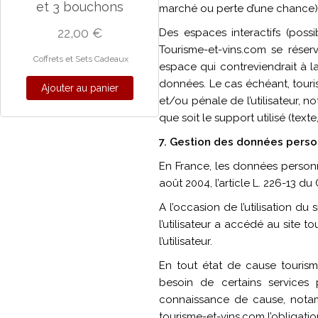
et 3 bouchons
marché ou perte d’une chance) co
22,00
€
Des espaces interactifs (possi
Tourisme-et-vins.com se rése
Coffrets et Sets Cadeaux
espace qui contreviendrait à la
données. Le cas échéant, touris
Ajouter au panier
et/ou pénale de l’utilisateur, 
que soit le support utilisé (text
7. Gestion des données perso
En France, les données personn
août 2004, l’article L. 226-13 
A l’occasion de l’utilisation du 
l’utilisateur a accédé au site to
l’utilisateur.
En tout état de cause tourisme
besoin de certains services p
connaissance de cause, notamme
tourisme-et-vins.com l’obligatio