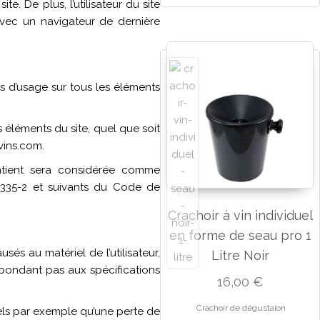
e. De plus, l’utilisateur du site
avec un navigateur de dernière
ts d’usage sur tous les éléments
 éléments du site, quel que soit
-vins.com.
ntient sera considérée comme
L.335-2 et suivants du Code de
Crachoir à vin individuel
en forme de seau pro 1
s au matériel de l’utilisateur,
Litre Noir
 répondant pas aux spécifications
16,00
€
Crachoir de dégustaion
ls par exemple qu’une perte de