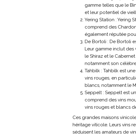
gamme telles que le Bin
et leur potentiel de viei
Yering Station : Yering 
comprend des Chardonnays
également réputée pour
De Bortoli : De Bortoli 
Leur gamme inclut des v
le Shiraz et le Caberne
notamment son célèbre
Tahbilk : Tahbilk est un
vins rouges, en particul
blancs, notamment le M
Seppelt : Seppelt est un
comprend des vins mous
vins rouges et blancs de
Ces grandes maisons vinicoles
héritage viticole. Leurs vins r
séduisent les amateurs de vi