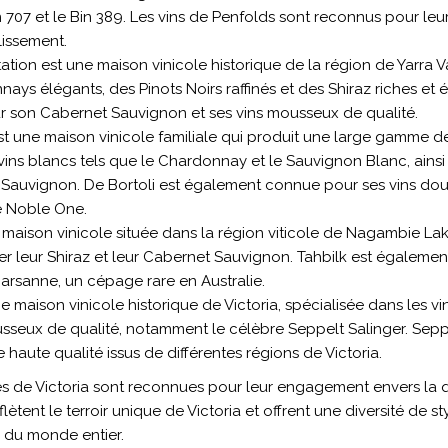
 707 et le Bin 389. Les vins de Penfolds sont reconnus pour leu
llissement.
Station est une maison vinicole historique de la région de Yarra 
 élégants, des Pinots Noirs raffinés et des Shiraz riches et équ
 son Cabernet Sauvignon et ses vins mousseux de qualité.
est une maison vinicole familiale qui produit une large gamme de 
ins blancs tels que le Chardonnay et le Sauvignon Blanc, ainsi
t Sauvignon. De Bortoli est également connue pour ses vins doux
 Noble One.
e maison vinicole située dans la région viticole de Nagambie Lake
ier leur Shiraz et leur Cabernet Sauvignon. Tahbilk est égalemen
arsanne, un cépage rare en Australie.
e maison vinicole historique de Victoria, spécialisée dans les 
seux de qualité, notamment le célèbre Seppelt Salinger. Sepp
 haute qualité issus de différentes régions de Victoria.
 de Victoria sont reconnues pour leur engagement envers la qual
eflètent le terroir unique de Victoria et offrent une diversité de s
n du monde entier.