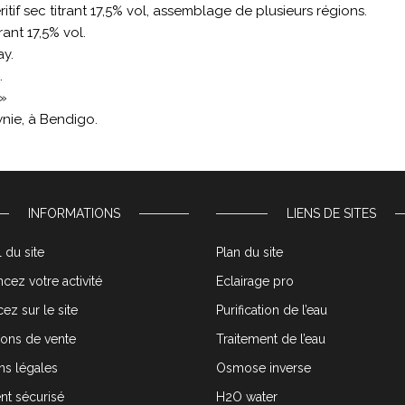
tif sec titrant 17,5% vol, assemblage de plusieurs régions.
rant 17,5% vol.
y.
.
 »
nie, à Bendigo.
INFORMATIONS
LIENS DE SITES
 du site
Plan du site
cez votre activité
Eclairage pro
ez sur le site
Purification de l’eau
ions de vente
Traitement de l’eau
ns légales
Osmose inverse
nt sécurisé
H2O water