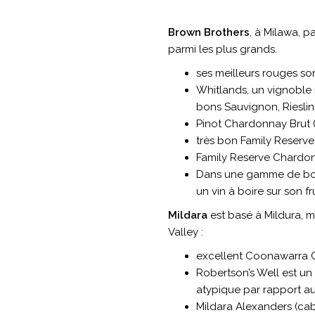
Brown Brothers
, à Milawa, 
parmi les plus grands.
ses meilleurs rouges s
Whitlands, un vignoble r
bons Sauvignon, Rieslin
Pinot Chardonnay Brut (
très bon Family Reserve 
Family Reserve Chardonn
Dans une gamme de bons 
un vin à boire sur son fru
Mildara
est basé à Mildura, m
Valley :
excellent Coonawarra C
Robertson’s Well est un
atypique par rapport au
Mildara Alexanders (ca