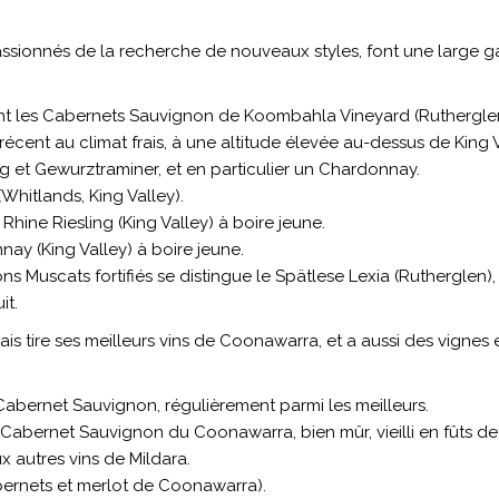
passionnés de la recherche de nouveaux styles, font une large 
ont les Cabernets Sauvignon de Koombahla Vineyard (Ruthergle
écent au climat frais, à une altitude élevée au-dessus de King Va
g et Gewurztraminer, et en particulier un Chardonnay.
Whitlands, King Valley).
Rhine Riesling (King Valley) à boire jeune.
ay (King Valley) à boire jeune.
Muscats fortifiés se distingue le Spätlese Lexia (Rutherglen), 
it.
ais tire ses meilleurs vins de Coonawarra, et a aussi des vignes
abernet Sauvignon, régulièrement parmi les meilleurs.
 Cabernet Sauvignon du Coonawarra, bien mûr, vieilli en fûts de
x autres vins de Mildara.
bernets et merlot de Coonawarra).