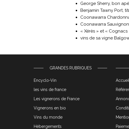
George Sherry, bon apéri
Benjamin Tawny Port, tit
Coonawarra Chardonna
Coonawarra Sauvignon
« Xérès » et « Cognacs
vins de sa vigne Balgow
GRANDES RUBRIQUES
Encyclo-Vin
Accueil
les vins de france
Référen
Les vignerons de France
Annonc
Vignerons en bio
Condit
Vins du monde
Mentio
Hébergements
Paieme