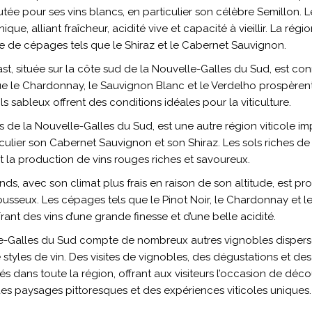
utée pour ses vins blancs, en particulier son célèbre Semillon. 
que, alliant fraîcheur, acidité vive et capacité à vieillir. La ré
e de cépages tels que le Shiraz et le Cabernet Sauvignon.
, située sur la côte sud de la Nouvelle-Galles du Sud, est conn
que le Chardonnay, le Sauvignon Blanc et le Verdelho prospèrent
ls sableux offrent des conditions idéales pour la viticulture.
s de la Nouvelle-Galles du Sud, est une autre région viticole 
culier son Cabernet Sauvignon et son Shiraz. Les sols riches de 
 la production de vins rouges riches et savoureux.
ds, avec son climat plus frais en raison de son altitude, est pr
ousseux. Les cépages tels que le Pinot Noir, le Chardonnay et l
frant des vins d’une grande finesse et d’une belle acidité.
le-Galles du Sud compte de nombreux autres vignobles dispersés
styles de vin. Des visites de vignobles, des dégustations et d
 dans toute la région, offrant aux visiteurs l’occasion de décou
des paysages pittoresques et des expériences viticoles uniques.