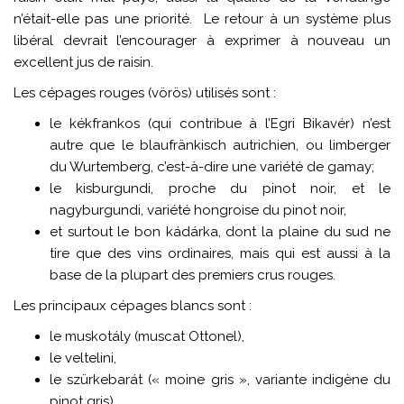
n’était-elle pas une priorité. Le retour à un système plus
libéral devrait l’encourager à exprimer à nouveau un
excellent jus de raisin.
Les cépages rouges (vörös) utilisés sont :
le kékfrankos (qui contribue à l’Egri Bikavér) n’est
autre que le blaufränkisch autrichien, ou limberger
du Wurtemberg, c’est-à-dire une variété de gamay;
le kisburgundi, proche du pinot noir, et le
nagyburgundi, variété hongroise du pinot noir,
et surtout le bon kádárka, dont la plaine du sud ne
tire que des vins ordinaires, mais qui est aussi à la
base de la plupart des premiers crus rouges.
Les principaux cépages blancs sont :
le muskotály (muscat Ottonel),
le veltelini,
le szürkebarát (« moine gris », variante indigène du
pinot gris),