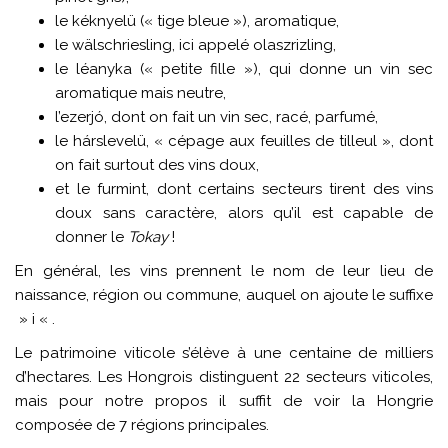
le kéknyelü (« tige bleue »), aromatique,
le wälschriesling, ici appelé olaszrizling,
le léanyka (« petite fille »), qui donne un vin sec
aromatique mais neutre,
l’ezerjó, dont on fait un vin sec, racé, parfumé,
le hárslevelü, « cépage aux feuilles de tilleul », dont
on fait surtout des vins doux,
et le furmint, dont certains secteurs tirent des vins
doux sans caractère, alors qu’il est capable de
donner le
Tokay
!
En général, les vins prennent le nom de leur lieu de
naissance, région ou commune, auquel on ajoute le suffixe
» i « .
Le patrimoine viticole s’élève à une centaine de milliers
d’hectares. Les Hongrois distinguent 22 secteurs viticoles,
mais pour notre propos il suffit de voir la Hongrie
composée de 7 régions principales.