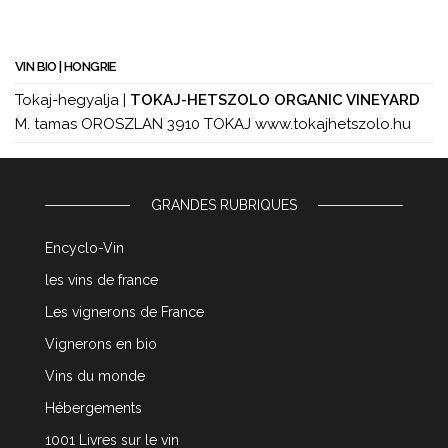
VIN BIO | HONGRIE
Tokaj-hegyalja |
TOKAJ-HETSZOLO ORGANIC VINEYARD
M. tamas OROSZLAN 3910 TOKAJ www.tokajhetszolo.hu
GRANDES RUBRIQUES
Encyclo-Vin
les vins de france
Les vignerons de France
Vignerons en bio
Vins du monde
Hébergements
1001 Livres sur le vin