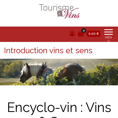
Tourisme et vins
0
0,00 €
MEN
U
Introduction vins et sens
Encyclo-vin : Vins