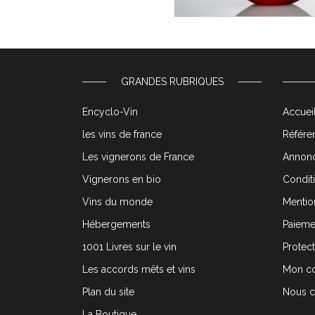
GRANDES RUBRIQUES
Encyclo-Vin
Accueil
les vins de france
Référen
Les vignerons de France
Annonc
Vignerons en bio
Condit
Vins du monde
Mentio
Hébergements
Paieme
1001 Livres sur le vin
Protec
Les accords mêts et vins
Mon c
Plan du site
Nous c
La Boutique