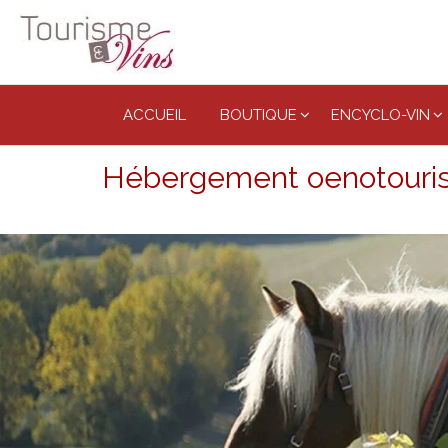
Tourisme
et vins
ACCUEIL
BOUTIQUE
ENCYCLO-VIN
Hébergement oenotouris