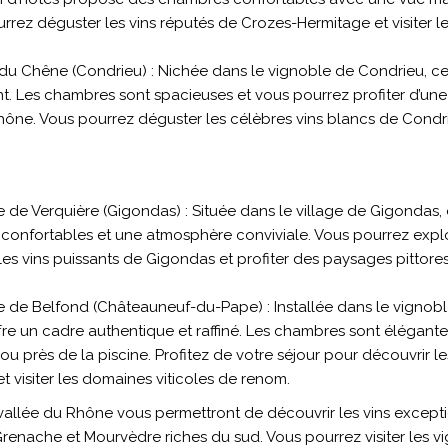
rrez déguster les vins réputés de Crozes-Hermitage et visiter l
du Chêne (Condrieu) : Nichée dans le vignoble de Condrieu, ce
nt. Les chambres sont spacieuses et vous pourrez profiter d’un
Rhône. Vous pourrez déguster les célèbres vins blancs de Condrie
de Verquière (Gigondas) : Située dans le village de Gigondas,
onfortables et une atmosphère conviviale. Vous pourrez explo
les vins puissants de Gigondas et profiter des paysages pittor
 de Belfond (Châteauneuf-du-Pape) : Installée dans le vigno
fre un cadre authentique et raffiné. Les chambres sont élégant
ou près de la piscine. Profitez de votre séjour pour découvrir le
visiter les domaines viticoles de renom.
vallée du Rhône vous permettront de découvrir les vins excepti
enache et Mourvèdre riches du sud. Vous pourrez visiter les vi