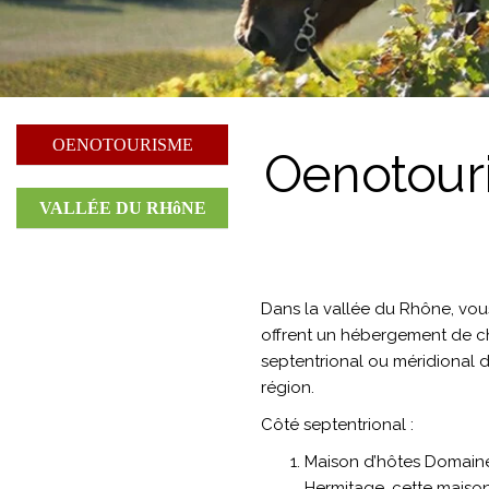
OENOTOURISME
Oenotour
VALLÉE DU RHôNE
Dans la vallée du Rhône, vou
offrent un hébergement de c
septentrional ou méridional d
région.
Côté septentrional :
Maison d’hôtes Domaine
Hermitage, cette maiso