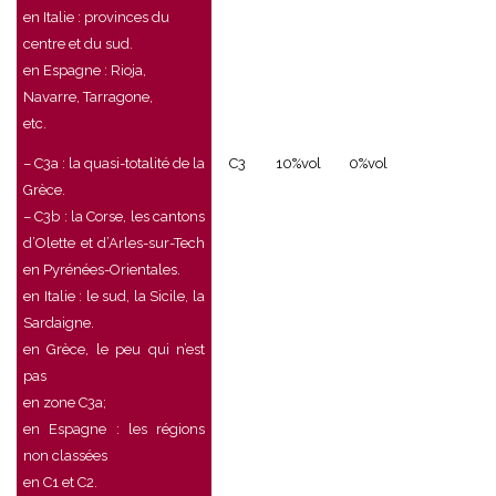
en Italie : provinces du
centre et du sud.
en Espagne : Rioja,
Navarre, Tarragone,
etc.
– C3a : la quasi-totalité de la
C3
10%vol
0%vol
Grèce.
– C3b : la Corse, les cantons
d’Olette et d’Arles-sur-Tech
en Pyrénées-Orientales.
en Italie : le sud, la Sicile, la
Sardaigne.
en Grèce, le peu qui n’est
pas
en zone C3a;
en Espagne : les régions
non classées
en C1 et C2.