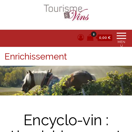
Tourisme et vins
0
0,00 €
MEN
U
Enrichissement
Encyclo-vin :