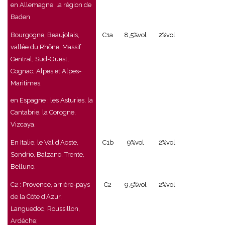
en Allemagne, la région de
Baden
Bourgogne, Beaujolais,
C1a
8,5%vol
2%vol
vallée du Rhône, Massif
Central, Sud-Ouest,
Cognac, Alpes et Alpes-
Maritimes.
en Espagne : les Asturies, la
Cantabrie, la Corogne,
Vizcaya.
En Italie, le Val d’Aoste,
C1b
9%vol
2%vol
Sondrio, Balzano, Trente,
Belluno.
C2 : Provence, arrière-pays
C2
9,5%vol
2%vol
de la Côte d’Azur,
Languedoc, Roussillon,
Ardèche;