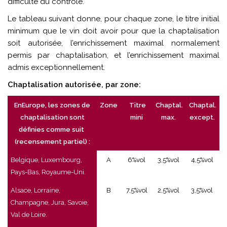
difficulté du contrôle.
Le tableau suivant donne, pour chaque zone, le titre initial
minimum que le vin doit avoir pour que la chaptalisation
soit autorisée, l’enrichissement maximal normalement
permis par chaptalisation, et l’enrichissement maximal
admis exceptionnellement.
Chaptalisation autorisée, par zone:
EnEurope, les zones de
Zone
Titre
Chaptal.
Chaptal.
chaptalisation sont
mini
max.
except.
définies comme suit
(recensement partiel) :
Belgique, Luxembourg,
A
6%vol
3,5%vol
4,5%vol
Pays-Bas, Royaume-Uni.
Alsace, Lorraine,
B
7,5%vol
2,5%vol
3,5%vol
Champagne, Jura, Savoie,
Val de Loire.