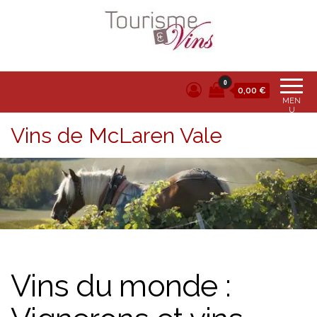
Tourisme et vins
0
0,00 €
MEN
U
Vins de McLaren Vale
Vins du monde :