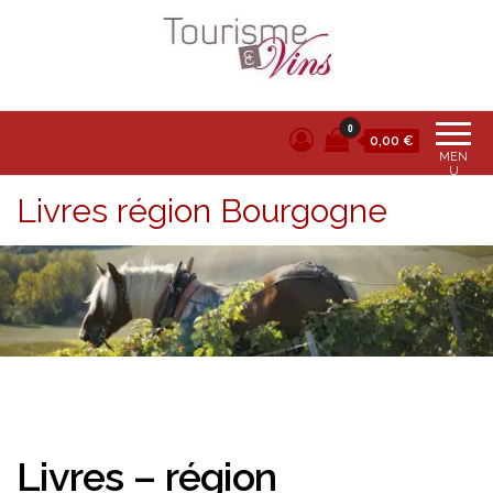
Tourisme et vins
0
0,00 €
MEN
U
Livres région Bourgogne
Livres – région