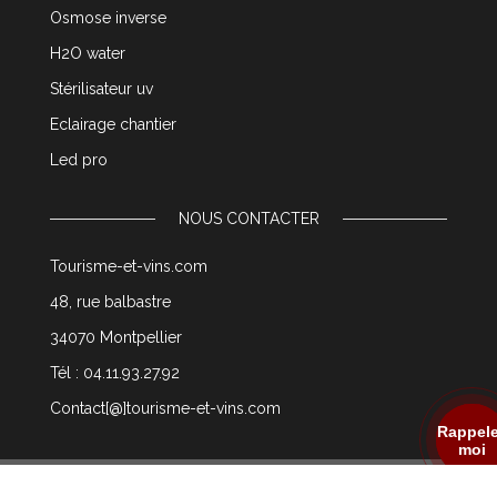
Osmose inverse
H2O water
Stérilisateur uv
Eclairage chantier
Led pro
NOUS CONTACTER
Tourisme-et-vins.com
48, rue balbastre
34070 Montpellier
Tél : 04.11.93.27.92
Contact[@]tourisme-et-vins.com
Rappel
moi
© 2003 tourisme-et-vins.com