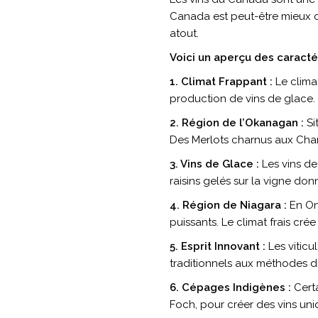
Canada est peut-être mieux co
atout.
Voici un aperçu des caractér
1. Climat Frappant :
Le clima
production de vins de glace. 
2. Région de l’Okanagan :
Si
Des Merlots charnus aux Char
3. Vins de Glace :
Les vins de
raisins gelés sur la vigne do
4. Région de Niagara :
En Ont
puissants. Le climat frais cré
5. Esprit Innovant :
Les vitic
traditionnels aux méthodes d
6. Cépages Indigènes :
Certa
Foch, pour créer des vins uniqu