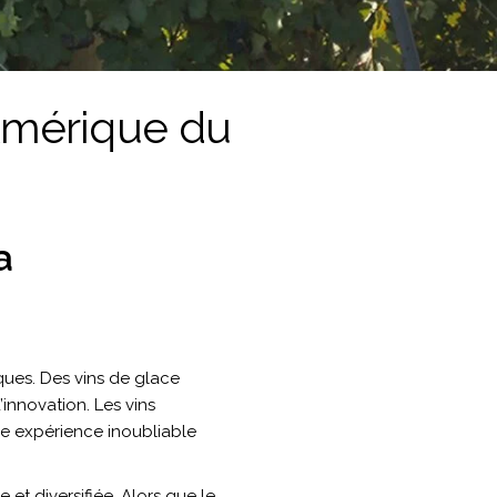
’Amérique du
a
ques. Des vins de glace
’innovation. Les vins
une expérience inoubliable
et diversifiée. Alors que le