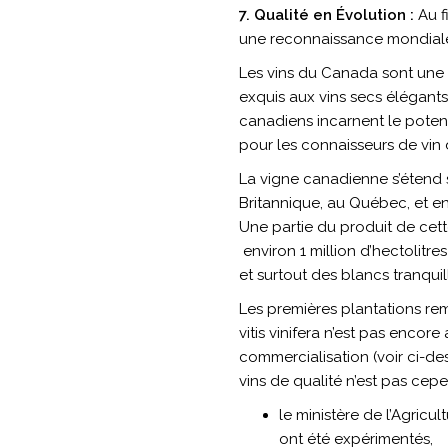
7. Qualité en Évolution :
Au f
une reconnaissance mondial
Les vins du Canada sont une i
exquis aux vins secs élégants,
canadiens incarnent le potent
pour les connaisseurs de vin
La vigne canadienne s’étend s
Britannique, au Québec, et e
Une partie du produit de cett
environ 1 million d’hectolitr
et surtout des blancs tranquil
Les premières plantations rem
vitis vinifera n’est pas encor
commercialisation (voir ci-des
vins de qualité n’est pas cep
le ministère de l’Agricu
ont été expérimentés,