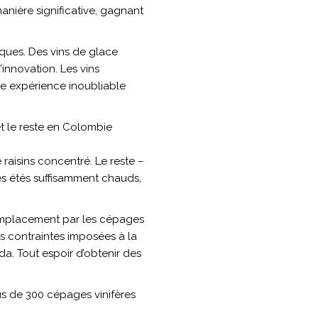
anière significative, gagnant
iques. Des vins de glace
’innovation. Les vins
une expérience inoubliable
et le reste en Colombie
 raisins concentré. Le reste –
les étés suffisamment chauds,
 remplacement par les cépages
les contraintes imposées à la
ada. Tout espoir d’obtenir des
lus de 300 cépages vinifères