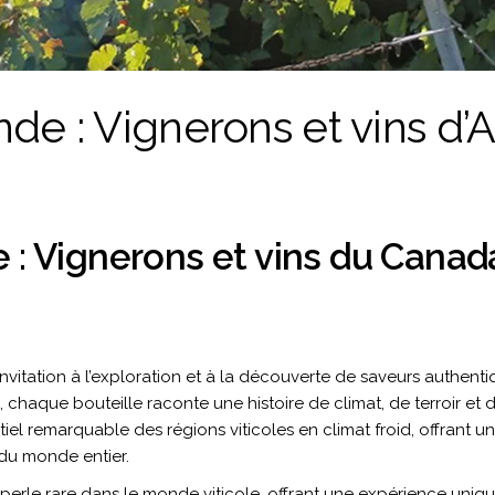
de : Vignerons et vins d
: Vignerons et vins du Canad
nvitation à l’exploration et à la découverte de saveurs authenti
 chaque bouteille raconte une histoire de climat, de terroir et d
iel remarquable des régions viticoles en climat froid, offrant 
 du monde entier.
erle rare dans le monde viticole, offrant une expérience unique 