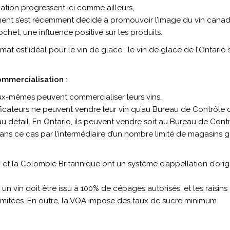
cation progressent ici comme ailleurs,
ent s’est récemment décidé à promouvoir l’image du vin canadi
cochet, une influence positive sur les produits.
mat est idéal pour le vin de glace : le vin de glace de l’Ontario
commercialisation
:
 eux-mêmes peuvent commercialiser leurs vins.
ificateurs ne peuvent vendre leur vin qu’au Bureau de Contrôle d
 détail. En Ontario, ils peuvent vendre soit au Bureau de Contr
s ce cas par l’intermédiaire d’un nombre limité de magasins g
 et la Colombie Britannique ont un système d’appellation d’origi
 un vin doit être issu à 100% de cépages autorisés, et les raisins
mitées. En outre, la VQA impose des taux de sucre minimum.