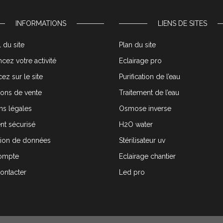
INFORMATIONS
LIENS DE SITES
 du site
Plan du site
cez votre activité
Eclairage pro
ez sur le site
Purification de l’eau
ions de vente
Traitement de l’eau
ns légales
Osmose inverse
nt sécurisé
H2O water
tion de données
Stérilisateur uv
ompte
Eclairage chantier
ontacter
Led pro