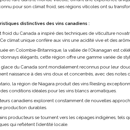
nnu pour son climat froid, ses régions viticoles ont su transfor
istiques distinctives des vins canadiens :
t froid du Canada a inspiré des techniques de viticulture novat
Ce climat unique confère aux vins une acidité vive et des arôme
tuée en Colombie-Britannique, la vallée de l’Okanagan est célèb
donnays élégants, cette région offre une gamme variée de styl
 glace du Canada sont mondialement reconnus pour leur douce
nnent naissance à des vins doux et concentrés, avec des notes de
ario, la région de Niagara produit des vins Riesling exceptionn
e des conditions idéales pour les vins blancs aromatiques.
ulteurs canadiens explorent constamment de nouvelles approc
e production durables.
ins producteurs se tournent vers les cépages indigènes, tels qu
es qui reflètent l’identité locale.