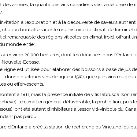
il des années, la qualité des vins canadiens s’est améliorée de m
e.
nvitation à l’exploration et à la découverte de saveurs authent
 chaque bouteille raconte une histoire de climat, de terroir et d
iel remarquable des régions viticoles en climat froid, offrant 
 du monde entier.
ur environ 20.000 hectares, dont les deux tiers dans l’Ontario, 
n Nouvelle-Ecosse.
e vigne est utilisée pour élaborer des boissons à base de jus de
es – donne quelques vins de liqueur (5%), quelques vins rouges 
les ou effervescents.
ontent à 1811, mais la présence initiale de vitis labrusca (son
e achevé), le climat en général défavorable, la prohibition, puis 
sous), ont été autant d’inhibiteurs à l’essor viti-vinicole du Can
endant pas perdu :
lture d’Ontario a créé la station de recherche du Vineland, où p