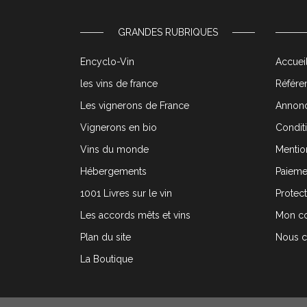
GRANDES RUBRIQUES
Encyclo-Vin
Accueil
les vins de france
Référen
Les vignerons de France
Annonc
Vignerons en bio
Condit
Vins du monde
Mentio
Hébergements
Paieme
1001 Livres sur le vin
Protec
Les accords mêts et vins
Mon c
Plan du site
Nous c
La Boutique