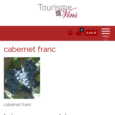
Tourisme et vins
0
0,00 €
MEN
U
cabernet franc
cabernet franc