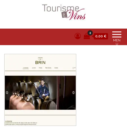
Tourisme et vins
0
0,00 €
MEN
U