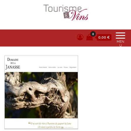
Tourisme et vins
0
0,00 €
MEN
U