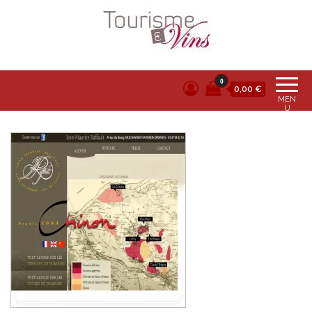
Tourisme et vins
0
0,00 €
MEN
U