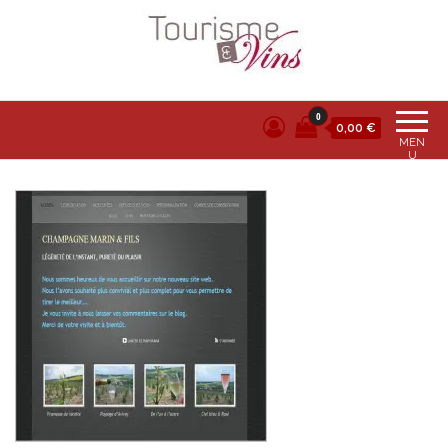
Tourisme et vins
0
0,00 €
MEN
U