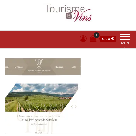
Tourisme et vins
0
0,00 €
MEN
U