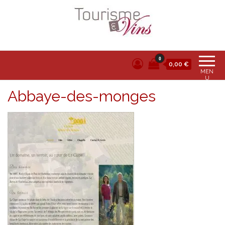
Tourisme et vins
0
0,00 €
MEN
U
Abbaye-des-monges