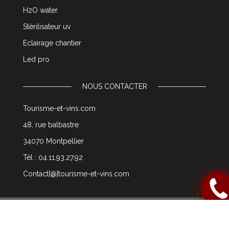
H2O water
Stérilisateur uv
Eclairage chantier
Led pro
NOUS CONTACTER
Tourisme-et-vins.com
48, rue balbastre
34070 Montpellier
Tél : 04.11.93.27.92
Contact[@]tourisme-et-vins.com
Rappel
moi
© 2003 tourisme-et-vins.com