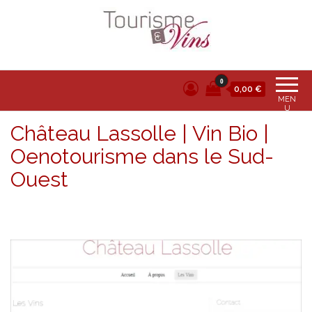
Tourisme et vins
0
0,00 €
MEN
U
Château Lassolle | Vin Bio |
Oenotourisme dans le Sud-
Ouest