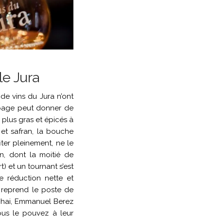
le Jura
de vins du Jura n’ont
épage peut donner de
, plus gras et épicés à
 et safran, la bouche
iter pleinement, ne le
on, dont la moitié de
) et un tournant s’est
e réduction nette et
r reprend le poste de
 chai, Emmanuel Berez
vous le pouvez à leur