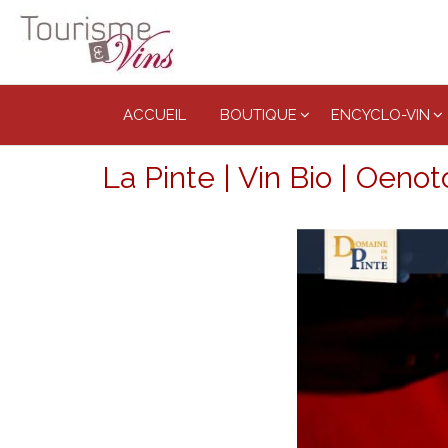
Tourisme
et vins
ACCUEIL
BOUTIQUE
ENCYCLO-VIN
La Pinte | Vin Bio | Oeno