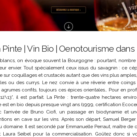
inte | Vin Bio | Oenotourisme dans 
 blancs, on évoque souvent la Bourgogne : pourtant, nombre 
eur envier. Tout spécialement ceux issus du savagnin : ce c
oire sur coquillages et crustacés autant que des vins plus amples
lles ou des currys. Le nez convie à une rêverie entre coings
s agrumes confits, toujours ces épices orientales… Pour en prof
12\13°, il est parfait. La Pinte : trente-quatre hectares envir
est en bio depuis presque vingt ans (1999, certification Ecocert
l’arrivée de Bruno Ciofi, un passage en biodynamie et un
entions en cave sur les vins. Après son départ, Samuel Berge
u domaine. Il est secondé par Emmanuelle Perraut, maître de
 et Laura Seibel pour la commercialisation. Goûtez donc si 