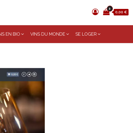
0
0,00 €
S EN BIO
VINS DU MONDE
SE LOGER