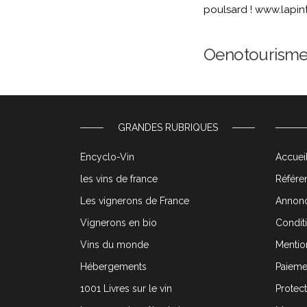
poulsard ! www.lapint
Oenotourisme :
GRANDES RUBRIQUES
Encyclo-Vin
Accueil
les vins de france
Référen
Les vignerons de France
Annonc
Vignerons en bio
Condit
Vins du monde
Mentio
Hébergements
Paieme
1001 Livres sur le vin
Protec