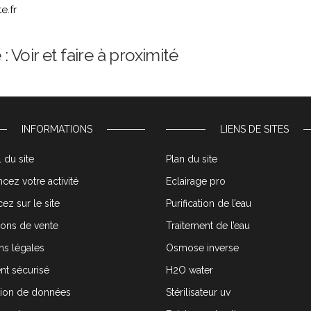
e.fr
 Voir et faire à proximité
INFORMATIONS
LIENS DE SITES
 du site
Plan du site
cez votre activité
Eclairage pro
ez sur le site
Purification de l’eau
ions de vente
Traitement de l’eau
ns légales
Osmose inverse
nt sécurisé
H2O water
tion de données
Stérilisateur uv