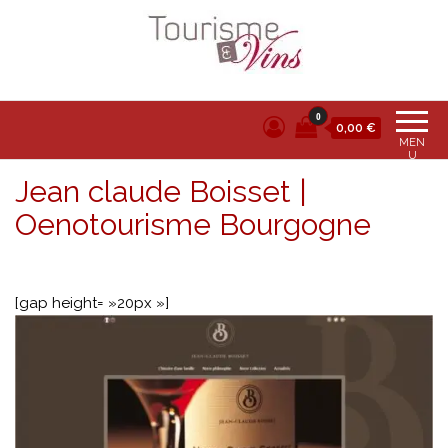
Tourisme et vins
0
0,00 €
MEN
U
Jean claude Boisset |
Oenotourisme Bourgogne
[gap height= »20px »]