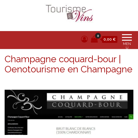
Tourisme et vins
0
0,00 €
MEN
U
Champagne coquard-bour |
Oenotourisme en Champagne