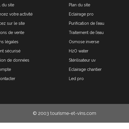
 du site
Plan du site
cez votre activité
Eclairage pro
ez sur le site
Purification de l’eau
ions de vente
Traitement de l’eau
ns légales
Osmose inverse
nt sécurisé
H2O water
tion de données
Stérilisateur uv
ompte
Eclairage chantier
ontacter
Led pro
© 2003 tourisme-et-vins.com