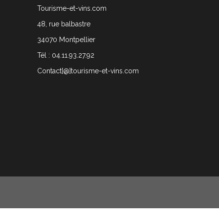
Tourisme-et-vins.com
48, rue balbastre
34070 Montpellier
Tél : 04.11.93.27.92
Contact[@]tourisme-et-vins.com