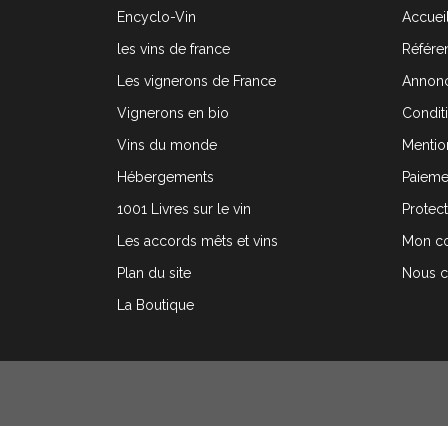
Encyclo-Vin
Accueil
les vins de france
Référen
Les vignerons de France
Annonc
Vignerons en bio
Condit
Vins du monde
Mentio
Hébergements
Paieme
1001 Livres sur le vin
Protec
Les accords mêts et vins
Mon c
Plan du site
Nous c
La Boutique