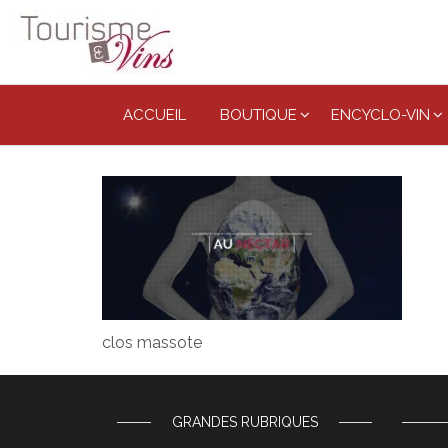
Tourisme
et vins
ACCUEIL
BOUTIQUE
ENCYCLO-VIN
clos massote
GRANDES RUBRIQUES