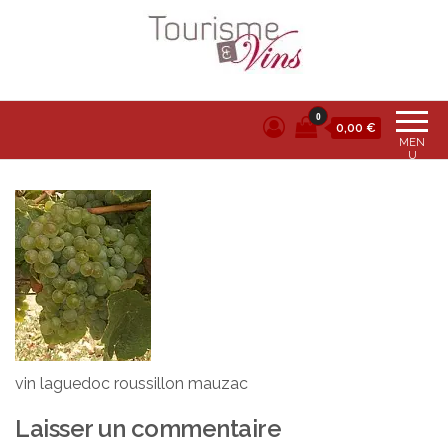
Tourisme et vins
0
0,00 €
MEN
U
vin laguedoc roussillon mauzac
Laisser un commentaire