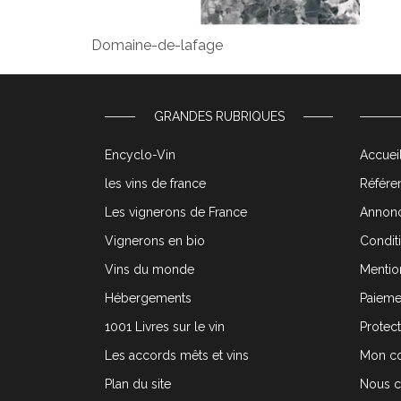
Domaine-de-lafage
GRANDES RUBRIQUES
Encyclo-Vin
Accueil
les vins de france
Référen
Les vignerons de France
Annonc
Vignerons en bio
Condit
Vins du monde
Mentio
Hébergements
Paieme
1001 Livres sur le vin
Protec
Les accords mêts et vins
Mon c
Plan du site
Nous c