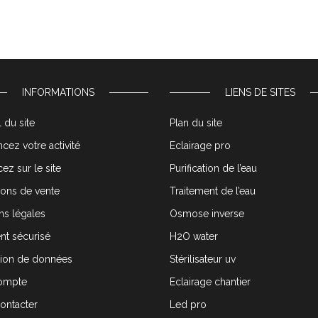
INFORMATIONS
LIENS DE SITES
 du site
Plan du site
cez votre activité
Eclairage pro
ez sur le site
Purification de l’eau
ions de vente
Traitement de l’eau
ns légales
Osmose inverse
nt sécurisé
H2O water
tion de données
Stérilisateur uv
ompte
Eclairage chantier
ontacter
Led pro