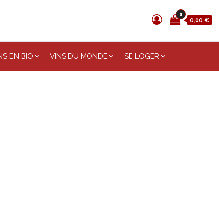
0
0,00 €
S EN BIO
VINS DU MONDE
SE LOGER