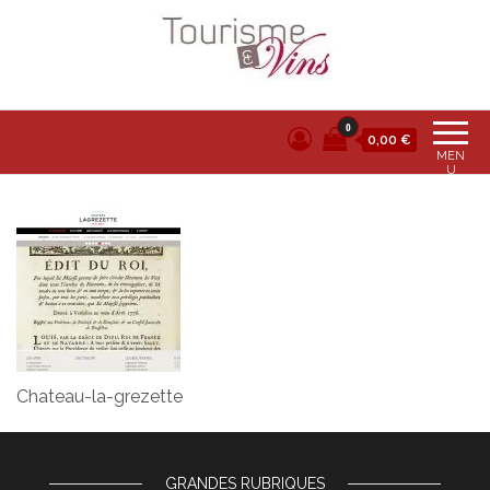
Tourisme et vins
0
0,00 €
MEN
U
Chateau-la-grezette
GRANDES RUBRIQUES