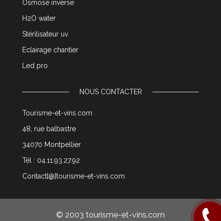
Osmose inverse
H2O water
Stérilisateur uv
Eclairage chantier
Led pro
NOUS CONTACTER
Tourisme-et-vins.com
48, rue balbastre
34070 Montpellier
Tél : 04.11.93.27.92
Contact[@]tourisme-et-vins.com
Rappel
© 2003 tourisme-et-vins.com