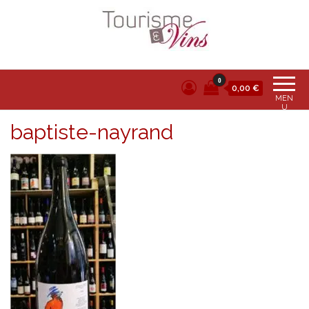
Tourisme et vins
0
0,00 €
MEN
U
baptiste-nayrand