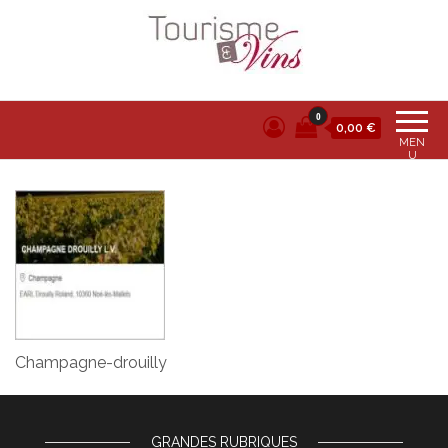
Tourisme et vins
0
0,00 €
MEN
U
Champagne-drouilly
GRANDES RUBRIQUES