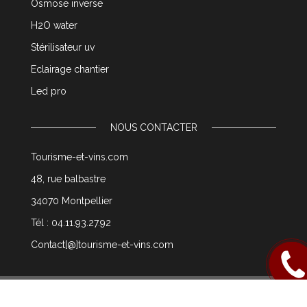
Osmose inverse
H2O water
Stérilisateur uv
Eclairage chantier
Led pro
NOUS CONTACTER
Tourisme-et-vins.com
48, rue balbastre
34070 Montpellier
Tél : 04.11.93.27.92
Contact[@]tourisme-et-vins.com
Rappel
moi
© 2003 tourisme-et-vins.com