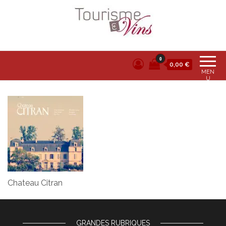
Tourisme et vins
0
0,00 €
MEN
U
Chateau Citran
GRANDES RUBRIQUES