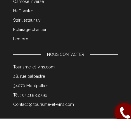
Osmose inverse
H2O water
Stérilisateur uv
Eclairage chantier
Led pro
NOUS CONTACTER
Tourisme-et-vins.com
48, rue balbastre
34070 Montpellier
Tél : 04.11.93.27.92
Contact[@]tourisme-et-vins.com
Rappel
moi
© 2003 tourisme-et-vins.com