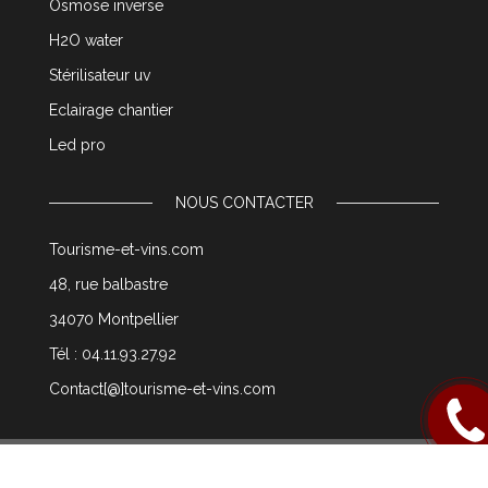
Osmose inverse
H2O water
Stérilisateur uv
Eclairage chantier
Led pro
NOUS CONTACTER
Tourisme-et-vins.com
48, rue balbastre
34070 Montpellier
Tél : 04.11.93.27.92
Contact[@]tourisme-et-vins.com
Rappel
moi
© 2003 tourisme-et-vins.com