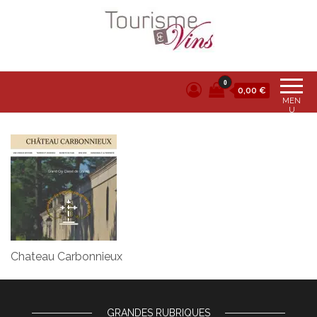
Tourisme et vins
0
0,00 €
MEN
U
Chateau Carbonnieux
GRANDES RUBRIQUES