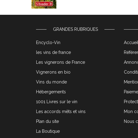
GRANDES RUBRIQUES
Encyclo-Vin
Accueil
les vins de france
Référen
Les vignerons de France
Annonc
Vignerons en bio
Condit
Vins du monde
Mentio
Hébergements
Paieme
1001 Livres sur le vin
Protec
Les accords mêts et vins
Mon c
Plan du site
Nous c
La Boutique