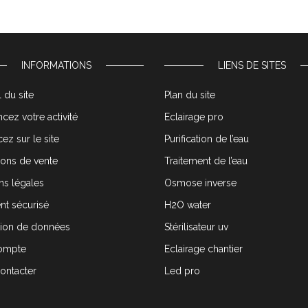
INFORMATIONS
LIENS DE SITES
 du site
Plan du site
cez votre activité
Eclairage pro
ez sur le site
Purification de l’eau
ions de vente
Traitement de l’eau
ns légales
Osmose inverse
nt sécurisé
H2O water
tion de données
Stérilisateur uv
ompte
Eclairage chantier
ontacter
Led pro