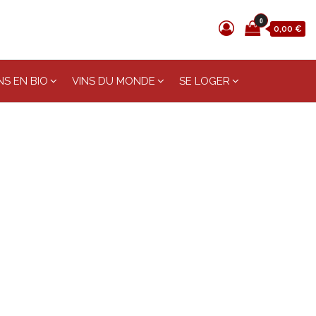
0
0,00 €
S EN BIO
VINS DU MONDE
SE LOGER