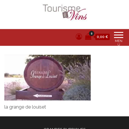
Tourisme et vins
0
0,00 €
MEN
U
la grange de louiset