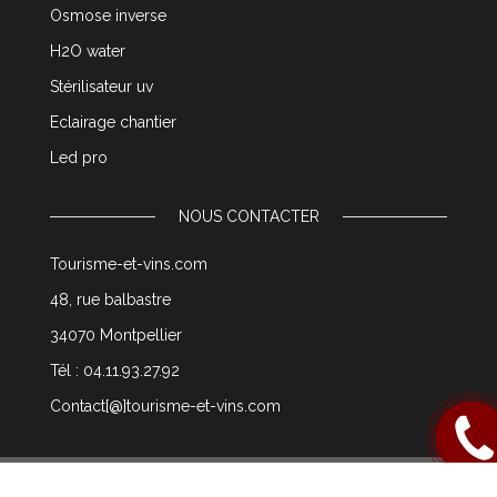
Osmose inverse
H2O water
Stérilisateur uv
Eclairage chantier
Led pro
NOUS CONTACTER
Tourisme-et-vins.com
48, rue balbastre
34070 Montpellier
Tél : 04.11.93.27.92
Contact[@]tourisme-et-vins.com
Rappel
moi
© 2003 tourisme-et-vins.com