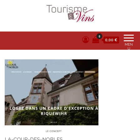
Tourisme et vins
0
0,00 €
MEN
U
LA-COUR-DES-NOBLES