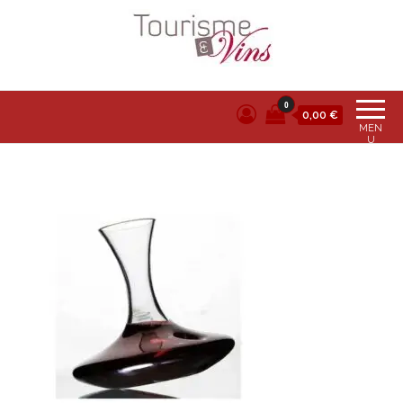
Tourisme et vins
0
0,00 €
MEN
U