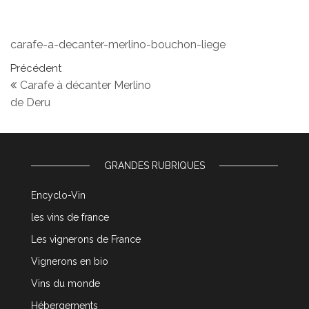
carafe-a-decanter-merlino-bouchon-liege
Navigation de l’article
Article précédent
Précédent
Carafe à décanter Merlino
de Deru
GRANDES RUBRIQUES
Encyclo-Vin
les vins de france
Les vignerons de France
Vignerons en bio
Vins du monde
Hébergements