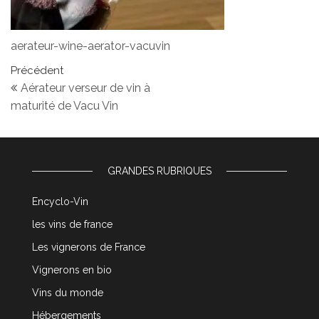
aerateur-wine-aerator-vacuvin
Navigation de l’article
Article précédent
Précédent
Aérateur verseur de vin à
maturité de Vacu Vin
GRANDES RUBRIQUES
Encyclo-Vin
les vins de france
Les vignerons de France
Vignerons en bio
Vins du monde
Hébergements