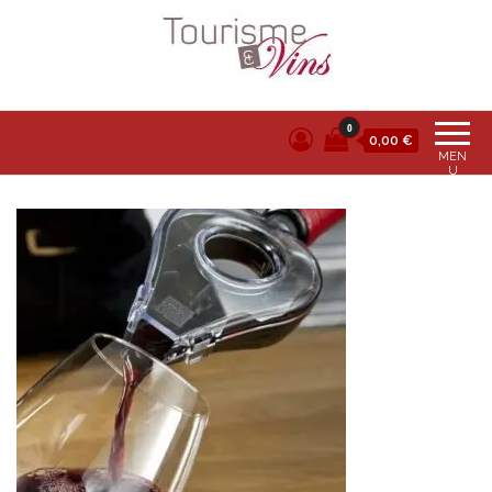
Tourisme et vins
0
0,00 €
MEN
U