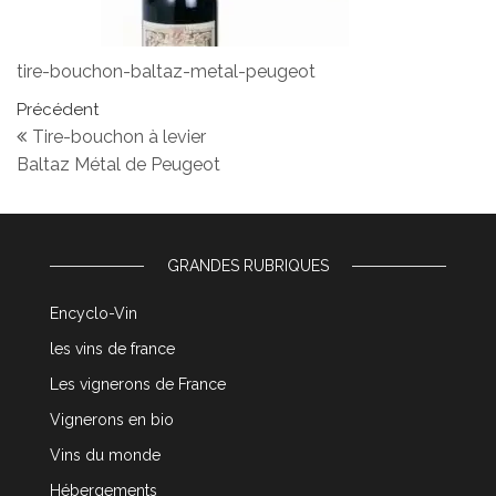
tire-bouchon-baltaz-metal-peugeot
Navigation de l’article
Article précédent
Précédent
Tire-bouchon à levier
Baltaz Métal de Peugeot
GRANDES RUBRIQUES
Encyclo-Vin
les vins de france
Les vignerons de France
Vignerons en bio
Vins du monde
Hébergements