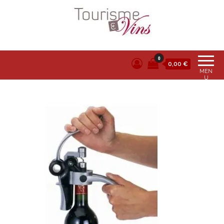
Tourisme et vins
0
0,00 €
MEN
U