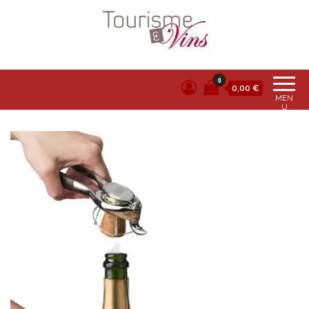
Tourisme et vins
0
0,00 €
MEN
U