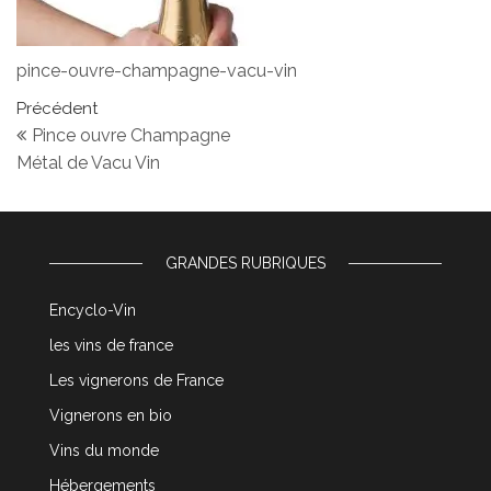
pince-ouvre-champagne-vacu-vin
Navigation de l’article
Article précédent
Précédent
Pince ouvre Champagne
Métal de Vacu Vin
GRANDES RUBRIQUES
Encyclo-Vin
les vins de france
Les vignerons de France
Vignerons en bio
Vins du monde
Hébergements