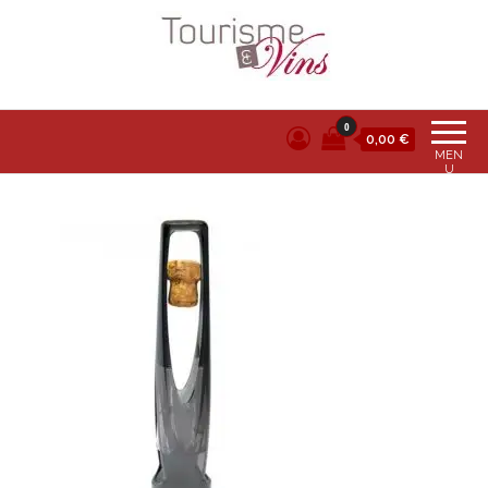
Tourisme et vins
0
0,00 €
MEN
U