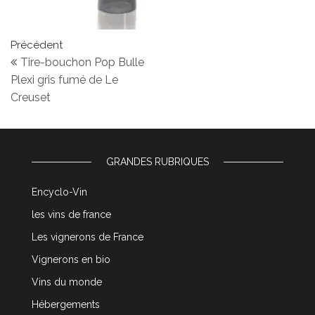
Navigation de l’article
Article précédent
Précédent
Tire-bouchon Pop Bulle
Plexi gris fumé de Le
Creuset
GRANDES RUBRIQUES
Encyclo-Vin
les vins de france
Les vignerons de France
Vignerons en bio
Vins du monde
Hébergements