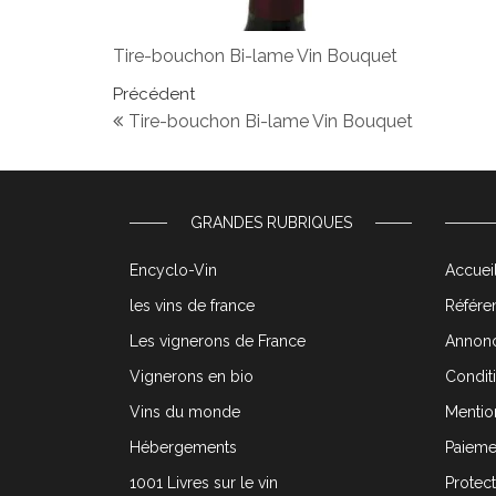
Tire-bouchon Bi-lame Vin Bouquet
Navigation de l’article
Article précédent
Précédent
Tire-bouchon Bi-lame Vin Bouquet
GRANDES RUBRIQUES
Encyclo-Vin
Accueil
les vins de france
Référen
Les vignerons de France
Annonc
Vignerons en bio
Condit
Vins du monde
Mentio
Hébergements
Paieme
1001 Livres sur le vin
Protec