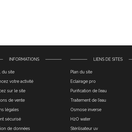
INFORMATIONS
LIENS DE SITES
 du site
Plan du site
cez votre activité
Eclairage pro
ez sur le site
Purification de l’eau
ions de vente
Traitement de l’eau
ns légales
Osmose inverse
nt sécurisé
H2O water
tion de données
Stérilisateur uv