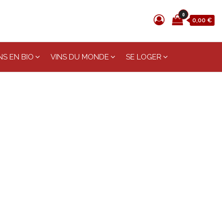
0
0,00 €
S EN BIO
VINS DU MONDE
SE LOGER