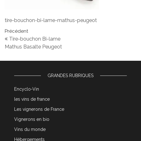
tire-bouchon-bi-lame-mathus-peugeot
Navigation de l’article
Article précédent
Précédent
Tire-bouchon Bi-lame
Mathus Basalte Peugeot
GRANDES RUBRIQUES
Encyclo-Vin
les vins de france
Les vignerons de France
Vignerons en bio
Vins du monde
Hébergements