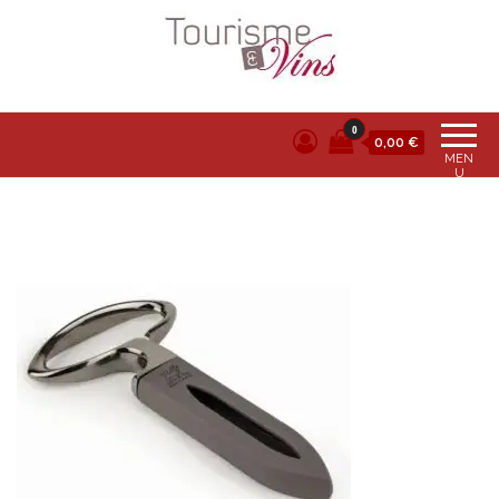
Tourisme et vins
0
0,00 €
MEN
U