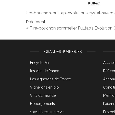
tire-bouchon-pulltap-evolution-crystal-swarov
Navigation de l’article
Article précédent
Précédent
Tire-bouchon sommelier Pulltap’s Evolution 
GRANDES RUBRIQUES
Encyclo-Vin
Accueil
les vins de france
Référen
Les vignerons de France
Annonc
Vignerons en bio
Condit
Vins du monde
Mentio
Hébergements
Paieme
1001 Livres sur le vin
Protec