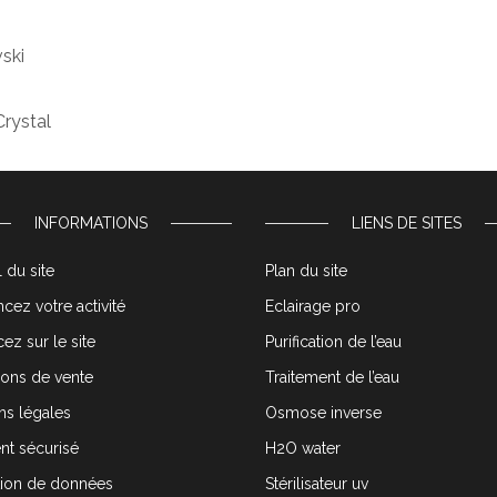
ski
Crystal
INFORMATIONS
LIENS DE SITES
 du site
Plan du site
cez votre activité
Eclairage pro
ez sur le site
Purification de l’eau
ions de vente
Traitement de l’eau
ns légales
Osmose inverse
nt sécurisé
H2O water
tion de données
Stérilisateur uv