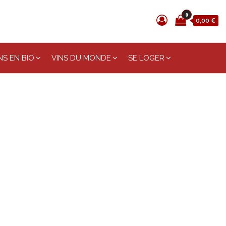
0
0,00 €
S EN BIO
VINS DU MONDE
SE LOGER